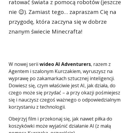
ratować świata z pomocą robotów (jeszcze
nie 😉). Zamiast tego… zapraszam Cię na
przygodę, która zaczyna się w dobrze
znanym świecie Minecrafta!
W nowej serii
wideo AI Adventurers
, razem z
Agentem i szalonym Kurczakiem, wyrusz
ysz
na
wyprawę po zakamarkach sztucznej inteligencji.
Dowie
sz
się, czym właściwie jest AI, jak działa, do
czego może się przydać – a przy okazji pośmieje
sz
się i nauczy
sz
czegoś ważnego o odpowiedzialnym
korzystaniu z technologii.
Obejrzyj film i przekonaj się, jak nawet piłka do
koszykówki może wyjaśnić działanie AI (z małą