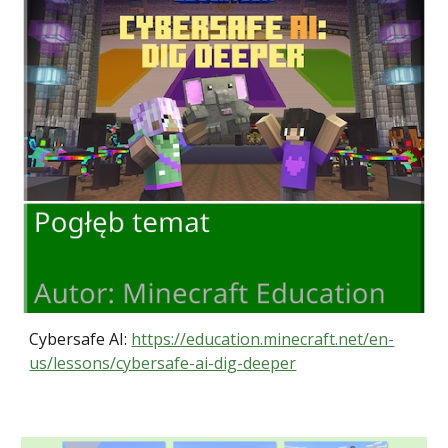
Cybersafe AI:
https://education.minecraft.net/en-
us/lessons/cybersafe-ai-dig-deeper