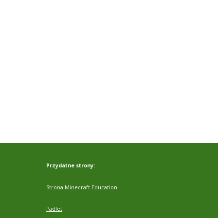
Przydatne strony:
Strona Minecraft Education
Padlet