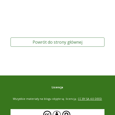
Powrót do strony głównej
Licencja
Wszystkie materiały na blogu objęte są licencją
CC BY SA 4.0 DEED