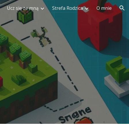
Ucz się ze mną
Strefa Rodzica
O mnie
ion