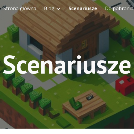
Strona główna
Blog
Scenariusze
Do pobrania
ip to main content
Skip to navigat
Scenariusze