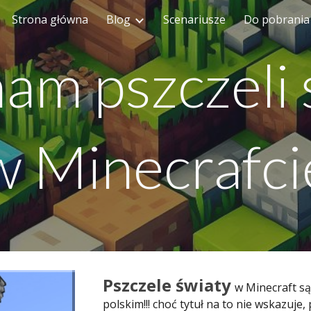
Strona główna
Blog
Scenariusze
Do pobrania
ip to main content
Skip to navigat
am pszczeli 
w Minecrafci
Pszczele światy
w Minecraft są
polskim!!! choć tytuł na to nie wskazuje