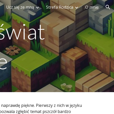
Ucz się ze mną
Strefa Rodzica
O mnie
ion
świat
e
 naprawdę piękne. Pierwszy z nich w języku
, pozwala zgłębić temat pszczół bardzo