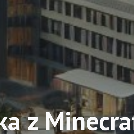
ka z Minecra